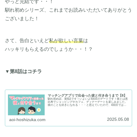
やっと完結です・・！
馴れ初めシリーズ、これまでお読みいただいてありがとう
ございました！
さて、告白といえど
私が欲しい言葉
は
ハッキリもらえるのでしょうか・・！？
▼第8話はコチラ
マッチングアプリで出会った彼と付き合うまで【8】
馴れ初め話、第8話です！いよいよ4回目のデートです！彼とは恵
比寿でショッピングやカフェ、ディナーデートを楽しみました。
彼のことを好きになれる・・・と思えていたので、4回目では、
より近くで顔を見て、最終確認です！笑▼第7話はコチラ (adsb...
2025.05.08
aoi-hoshizuka.com