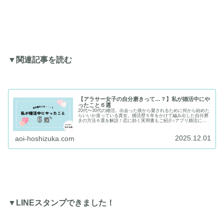
▼関連記事を読む
【アラサー女子の自分磨きって…？】私が婚活中にや
ったこと６選
20代〜30代の婚活。出会った彼から愛されるために何から始めた
らいいか迷っている貴女。婚活歴５年をかけて編み出した自分磨
きの方法６選を解説！恋に効く実用書もご紹介♪アプリ婚活に希
望を見出せない方に向けて、マンガを通じてアプリ婚活の体験談
を丁寧に綴っています。
2025.12.01
aoi-hoshizuka.com
▼LINEスタンプできました！