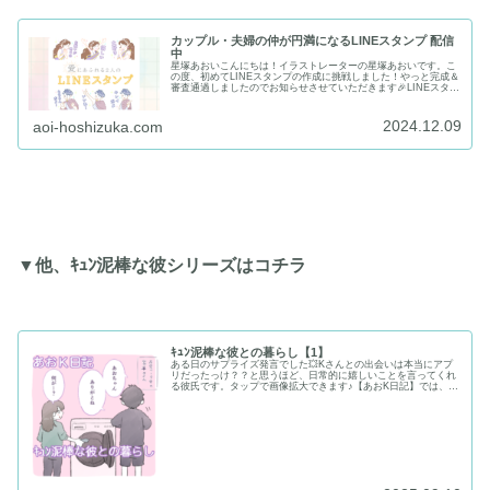
カップル・夫婦の仲が円満になるLINEスタンプ 配信
中
星塚あおいこんにちは！イラストレーターの星塚あおいです。こ
の度、初めてLINEスタンプの作成に挑戦しました！やっと完成＆
審査通過しましたのでお知らせさせていただきます🎉LINEスタン
プ「愛にあふれる2人のスタンプ」「愛にあふれる2人のスタン...
2024.12.09
aoi-hoshizuka.com
▼他、ｷｭﾝ泥棒な彼シリーズはコチラ
ｷｭﾝ泥棒な彼との暮らし【1】
ある日のサプライズ発言でした💥Kさんとの出会いは本当にアプ
リだったっけ？？と思うほど、日常的に嬉しいことを言ってくれ
る彼氏です。タップで画像拡大できます♪【あおK日記】では、日
常のｷｭﾝエピも投稿できればと思います🫧Kさんの破壊力つよく
て、...