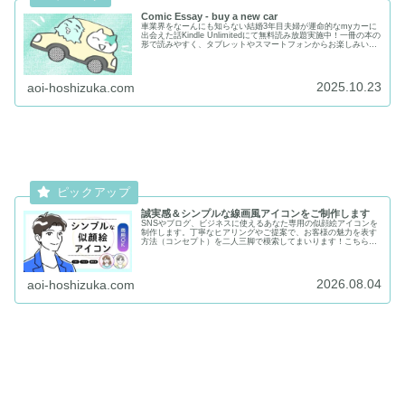
Comic Essay - buy a new car
車業界をなーんにも知らない結婚3年目夫婦が運命的なmyカーに
出会えた話Kindle Unlimitedにて無料読み放題実施中！一冊の本の
形で読みやすく、タブレットやスマートフォンからお楽しみいた
だけます✨単品でもご購入いただけます✨Kind...
2025.10.23
aoi-hoshizuka.com
誠実感＆シンプルな線画風アイコンをご制作します
SNSやブログ、ビジネスに使えるあなた専用の似顔絵アイコンを
制作します。丁寧なヒアリングやご提案で、お客様の魅力を表す
方法（コンセプト）を二人三脚で模索してまいります！こちらの
記事では、イラスト発注が初めての方でも安心してお取引いただ
けるよう、制作の流れや価格も分かりやすくご案内しています。
ココナラクーポンも配信中♪
2026.08.04
aoi-hoshizuka.com