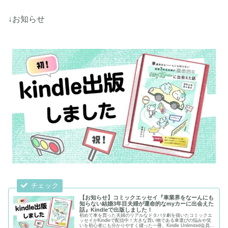
↓お知らせ
【お知らせ】コミックエッセイ『車業界をなーんにも
知らない結婚3年目夫婦が運命的なmyカーに出会えた
話』Kindleで出版しました！
初めて車を買った夫婦のリアルなドタバタ劇を描いたコミックエ
ッセイがKindleで配信中！大きな買い物である車選びの悩みや笑
いを初心者にも分かりやすく綴った一冊。Kindle Unlimited会員様