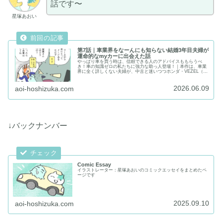
話です〜
星塚あおい
第7話｜車業界をなーんにも知らない結婚3年目夫婦が
運命的なmyカーに出会えた話
やっぱり車を買う時は、信頼できる人のアドバイスももらうべ
き！車の知識ゼロの私たちに強力な助っ人登場！｜本作は、車業
界に全く詳しくない夫婦が、中古と迷いつつホンダ・VEZEL（ヴ
ェゼル）を新車購入した体験を紹介するコミックエッセイ！｜当
サイトはイラストレーター：星塚あおいのポートフォリオサイト
兼お絵描き情報ブログです
2026.06.09
aoi-hoshizuka.com
↓バックナンバー
Comic Essay
イラストレーター：星塚あおいのコミックエッセイをまとめたペ
ージです
2025.09.10
aoi-hoshizuka.com