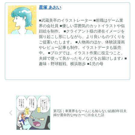
星塚 あおい
■武蔵美卒のイラストレーター ■前職はゲーム業
界の会社員 ■優しい雰囲気のカットイラストや似
顔絵を制作。 ■クライアント様の潜在イメージを
掘り起こし形にしながら、より良いものづくりを
ご提案いたします。 ■人物画のほか、体験談漫画
やレビュー記事も制作。イラストデータも販売
中。 ■ブログでは、イラスト作業に役立つこと、
夫婦で使って良かったモノなどをお届けします♪ ■
趣味：野球観戦、横浜散歩 ■1児の母
第7話｜車業界をなーんにも知らない結婚3年目夫
婦が運命的なmyカーに出会えた話