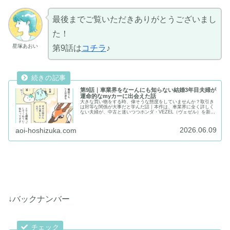
最後までご覧いただきありがとうございまし
た！
星塚あおい
第9話は
コチラ
♪
第9話｜車業界をなーんにも知らない結婚3年目夫婦が
運命的なmyカーに出会えた話
大きな買い物をする時、偉そうな態度をしていませんか？取引き
は対等な関係が大事だと学んだ話｜本作は、車業界に全く詳しく
ない夫婦が、中古と迷いつつホンダ・VEZEL（ヴェゼル）を新車
購入した体験を紹介するコミックエッセイ！｜当サイトはイラス
トレーター：星塚あおいのポートフォリオサイト兼お絵描き情報
ブログです
2026.06.09
aoi-hoshizuka.com
↓バックナンバー