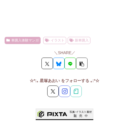
車購入体験マンガ
イラスト
新車購入
＼SHARE／
☆*:｡ 星塚あおい をフォローする ｡:*☆