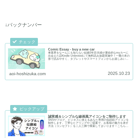
↓バックナンバー
Comic Essay - buy a new car
車業界をなーんにも知らない結婚3年目夫婦が運命的なmyカーに
出会えた話Kindle Unlimitedにて無料読み放題実施中！一冊の本の
形で読みやすく、タブレットやスマートフォンからお楽しみいた
だけます✨単品でもご購入いただけます✨Kind...
2025.10.23
aoi-hoshizuka.com
誠実感＆シンプルな線画風アイコンをご制作します
SNSやブログ、ビジネスに使えるあなた専用の似顔絵アイコンを
制作します。丁寧なヒアリングやご提案で、お客様の魅力を表す
方法（コンセプト）を二人三脚で模索してまいります！こちらの
記事では、イラスト発注が初めての方でも安心してお取引いただ
けるよう、制作の流れや価格も分かりやすくご案内しています。
ココナラクーポンも配信中♪