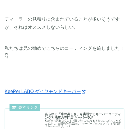
ディーラーの見積りに含まれていることが多いそうです
が、それはオススメしないらしい。
私たちは兄の勧めでこちらのコーティングを施しました！
👇
KeePer LABO ダイヤモンドキーパー
あらゆる「車の美しさ」を実現するキーパーコーティ
ングと洗車の専門店 キーパーラボ
KeePerで汚れなくなる？雨できれいになる？楽なのにクルマがピ
カピカに。全国約6400店舗の「キーパープロショップ」と専門店
「キーパーラボ」へ！