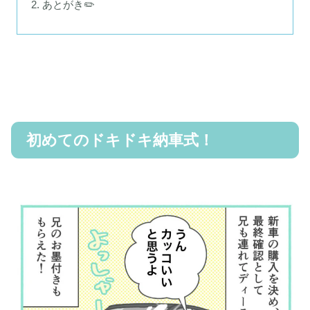
あとがき✏️
初めてのドキドキ納車式！