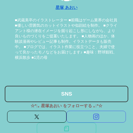
星塚 あおい
■武蔵美卒のイラストレーター ■前職はゲーム業界の会社員
■優しい雰囲気のカットイラストや似顔絵を制作。 ■クライ
アント様の潜在イメージを掘り起こし形にしながら、より
良いものづくりをご提案いたします。 ■人物画のほか、体
験談漫画やレビュー記事も制作。イラストデータも販売
中。 ■ブログでは、イラスト作業に役立つこと、夫婦で使
って良かったモノなどをお届けします♪ ■趣味：野球観戦、
横浜散歩 ■1児の母
SNS
☆*:｡ 星塚あおい をフォローする ｡:*☆