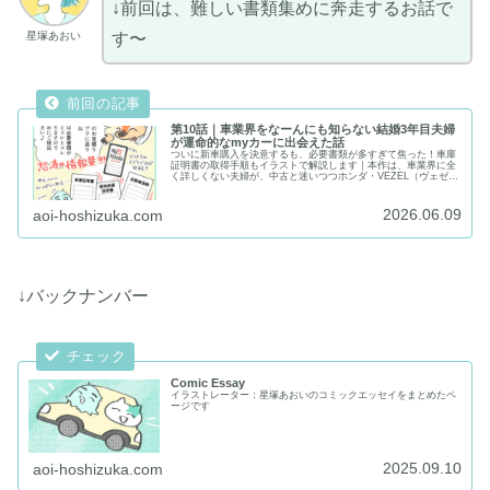
↓前回は、難しい書類集めに奔走するお話で
星塚あおい
す〜
第10話｜車業界をなーんにも知らない結婚3年目夫婦
が運命的なmyカーに出会えた話
ついに新車購入を決意するも、必要書類が多すぎて焦った！車庫
証明書の取得手順もイラストで解説します｜本作は、車業界に全
く詳しくない夫婦が、中古と迷いつつホンダ・VEZEL（ヴェゼ
ル）を新車購入した体験を紹介するコミックエッセイ！｜当サイ
トはイラストレーター：星塚あおいのポートフォリオサイト兼お
絵描き情報ブログです
2026.06.09
aoi-hoshizuka.com
↓バックナンバー
Comic Essay
イラストレーター：星塚あおいのコミックエッセイをまとめたペ
ージです
2025.09.10
aoi-hoshizuka.com