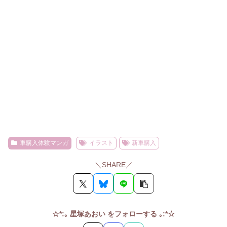
車購入体験マンガ
イラスト
新車購入
＼SHARE／
☆*:｡ 星塚あおい をフォローする ｡:*☆